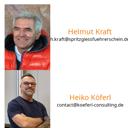
Helmut Kraft
h.kraft@spritzgiessfuehrerschein.d
Heiko Köferl
contact@koeferl-consulting.de