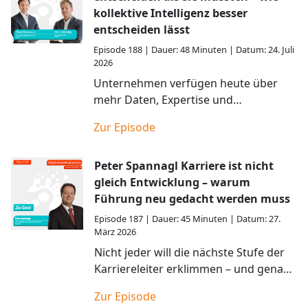
kollektive Intelligenz besser
entscheiden lässt
Episode
188
| Dauer:
48
Minuten
| Datum:
24. Juli
2026
Unternehmen verfügen heute über
mehr Daten, Expertise und
Technologien als je zuvor. Dennoch
Zur Episode
werden viele Entscheidungen auf Basis
eines Bruchteils de
Peter Spannagl Karriere ist nicht
gleich Entwicklung – warum
Führung neu gedacht werden muss
Episode
187
| Dauer:
45
Minuten
| Datum:
27.
März 2026
Nicht jeder will die nächste Stufe der
Karriereleiter erklimmen – und genau
darin liegt eine der größten, oft
Zur Episode
übersehenen Herausforderungen